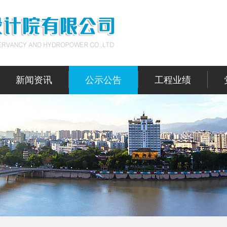
新闻资讯
公示公告
工程业绩