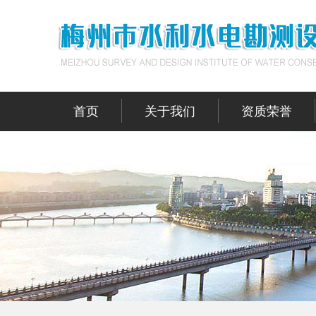
首页
关于我们
资质荣誉