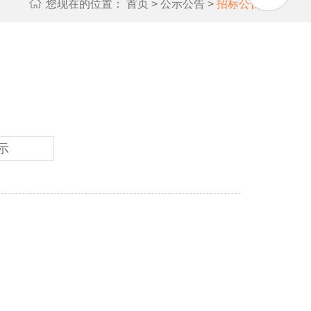
您现在的位置：
首页
>
公示公告
>
招标公告
示